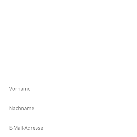
Beobachtungen, Inspirationen und
manchmal auch Irritationen — über
innere Freiheit, Verantwortung, Frieden,
Liebe, Wandel und das Menschsein.
Wenn du Lust hast, mich auf diesem
Weg zu begleiten und gespannt bist
auf das, was entsteht, freue ich mich
auf dich.
Barbara Messer