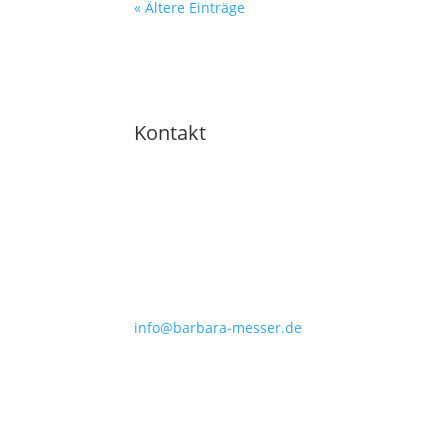
« Ältere Einträge
Kontakt
Barbara Messer
Hauptstraße 7
19205 Kneese
+49 177 4139627
info@barbara-messer.de