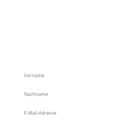
Beobachtungen, Inspirationen und
manchmal auch Irritationen — über innere
Freiheit, Verantwortung, Frieden, Liebe,
Wandel und das Menschsein.
Wenn du Lust hast, mich auf diesem Weg zu
begleiten und gespannt bist auf das, was
entsteht, freue ich mich auf dich.
Barbara Messer
Barbara Messer