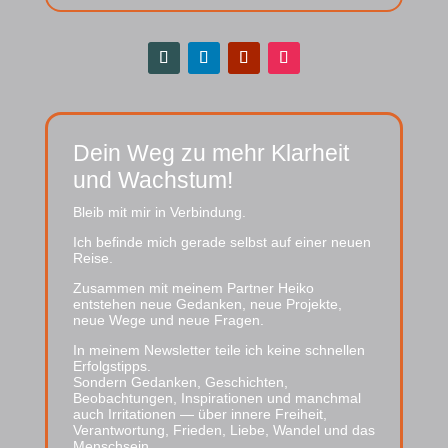
Dein Weg zu mehr Klarheit
und Wachstum!
Bleib mit mir in Verbindung.
Ich befinde mich gerade selbst auf einer neuen
Reise.
Zusammen mit meinem Partner Heiko
entstehen neue Gedanken, neue Projekte,
neue Wege und neue Fragen.
In meinem Newsletter teile ich keine schnellen
Erfolgstipps.
Sondern Gedanken, Geschichten,
Beobachtungen, Inspirationen und manchmal
auch Irritationen — über innere Freiheit,
Verantwortung, Frieden, Liebe, Wandel und das
Menschsein.