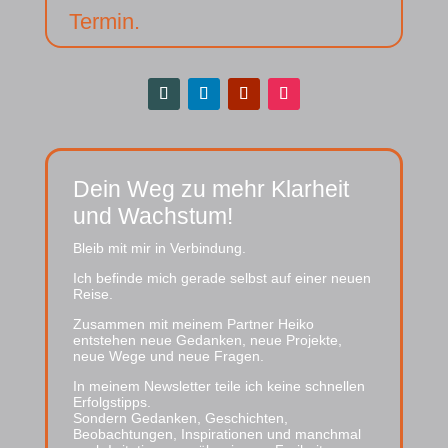
Termin.
Dein Weg zu mehr Klarheit
und Wachstum!
Bleib mit mir in Verbindung.
Ich befinde mich gerade selbst auf einer neuen
Reise.
Zusammen mit meinem Partner Heiko
entstehen neue Gedanken, neue Projekte,
neue Wege und neue Fragen.
In meinem Newsletter teile ich keine schnellen
Erfolgstipps.
Sondern Gedanken, Geschichten,
Beobachtungen, Inspirationen und manchmal