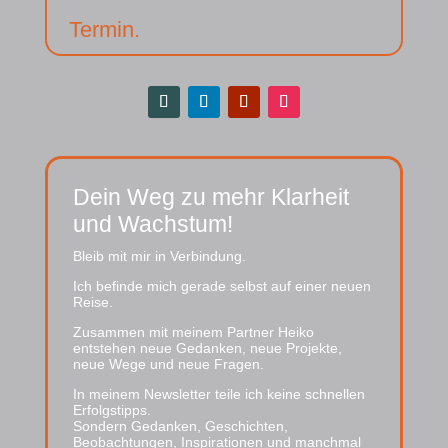
Termin.
Dein Weg zu mehr Klarheit
und Wachstum!
Bleib mit mir in Verbindung.
Ich befinde mich gerade selbst auf einer neuen
Reise.
Zusammen mit meinem Partner Heiko
entstehen neue Gedanken, neue Projekte,
neue Wege und neue Fragen.
In meinem Newsletter teile ich keine schnellen
Erfolgstipps.
Sondern Gedanken, Geschichten,
Beobachtungen, Inspirationen und manchmal