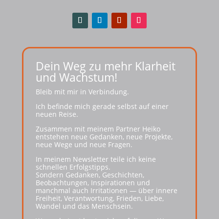
Dein Weg zu mehr Klarheit
und Wachstum!
Bleib mit mir in Verbindung.
Ich befinde mich gerade selbst auf einer
neuen Reise.
Zusammen mit meinem Partner Heiko
entstehen neue Gedanken, neue Projekte,
neue Wege und neue Fragen.
In meinem Newsletter teile ich keine
schnellen Erfolgstipps.
Sondern Gedanken, Geschichten,
Beobachtungen, Inspirationen und
manchmal auch Irritationen — über innere
Freiheit, Verantwortung, Frieden, Liebe,
Wandel und das Menschsein.