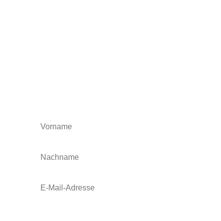
Beobachtungen, Inspirationen und
manchmal auch Irritationen — über innere
Freiheit, Verantwortung, Frieden, Liebe,
Wandel und das Menschsein.
Wenn du Lust hast, mich auf diesem Weg
zu begleiten und gespannt bist auf das,
was entsteht, freue ich mich auf dich.
Barbara Messer
Barbara Messer